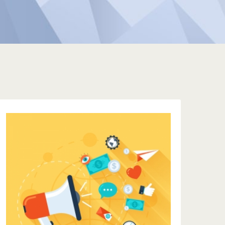
BASE DE CONHECIMENTO
Acessando a Base de Conhecimento (FAQ) você
consegue ter sua dúvida esclarecida
rapidamente. Caso ainda tenha dificuldades não
se preocupe, pois nosso time de Suporte
Técnico irá lhe ajudar.