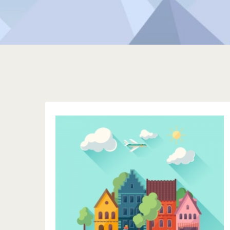
SOBRE NÓS
Veja mais sobre que somos, o que fazemos,
aonde estamos o que priorizamos e conheça
ainda mais a sua empresa de hospedagem e
servidores de Internet.