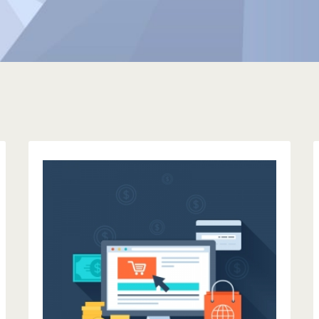
CENTRAL DO CLIENTE
Acesse a Central do Cliente para gerenciar seus
pagamentos, produtos e serviços, novas
contratações, solicitações de atendimento e
suporte técnico.