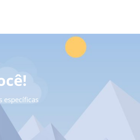
ocê!
 específicas