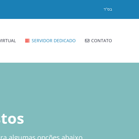
בס"ד
VIRTUAL
SERVIDOR DEDICADO
CONTATO
stos
ira algumas opções abaixo