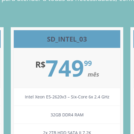
SD_INTEL_03
749
99
R$
mês
Intel Xeon E5-2620v3 – Six-Core 6x 2.4 GHz
32GB DDR4 RAM
2x 2TB HDD SATA II 7.2K