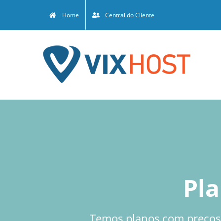
Skip
Home
Central do Cliente
to
content
Pla
Temos planos com preços 