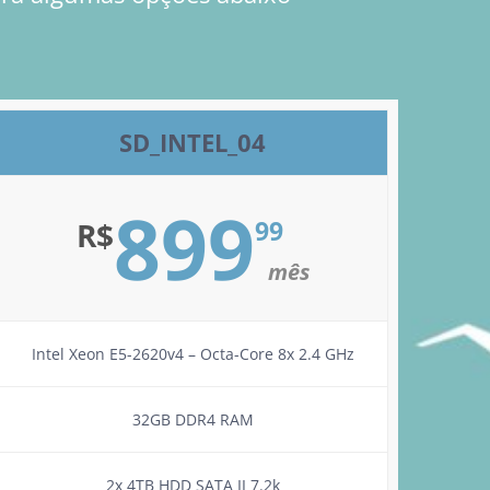
SD_INTEL_04
899
99
R$
mês
Intel Xeon E5-2620v4 – Octa-Core 8x 2.4 GHz
32GB DDR4 RAM
2x 4TB HDD SATA II 7.2k