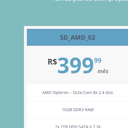
SD_AMD_02
399
99
R$
mês
AMD Opteron – Octa-Core 8x 2.4 GHz
16GB DDR3 RAM
2x 2TB HDD SATA II 7.2k