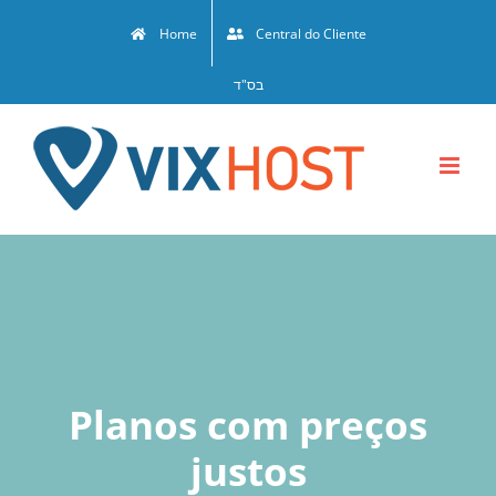
Skip
Home
Central do Cliente
to
content
בס"ד
Planos com preços
justos