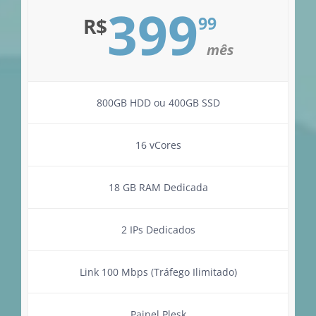
399
99
R$
mês
800GB HDD ou 400GB SSD
16 vCores
18 GB RAM Dedicada
2 IPs Dedicados
Link 100 Mbps (Tráfego Ilimitado)
Painel Plesk