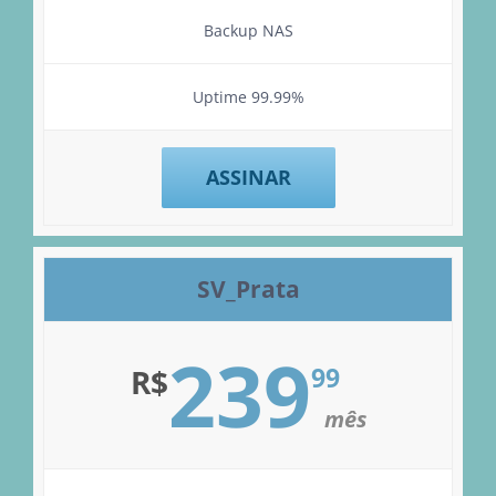
Backup NAS
Uptime 99.99%
ASSINAR
SV_Prata
239
99
R$
mês