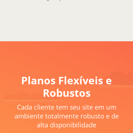
Planos Flexíveis e
Robustos
Cada cliente tem seu site em um
ambiente totalmente robusto e de
alta disponibilidade