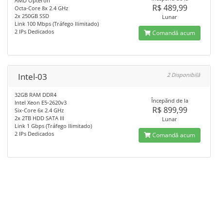
AMD Opteron
R$ 489,99
Octa-Core 8x 2.4 GHz
2x 250GB SSD
Lunar
Link 100 Mbps (Tráfego Ilimitado)
2 IPs Dedicados
Comandă acum
Intel-03
2 Disponibilă
32GB RAM DDR4
Începănd de la
Intel Xeon E5-2620v3
R$ 899,99
Six-Core 6x 2.4 GHz
2x 2TB HDD SATA III
Lunar
Link 1 Gbps (Tráfego Ilimitado)
2 IPs Dedicados
Comandă acum