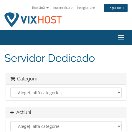
Română
Autentificare
Înregistrare
Coșul meu
Navi
Toggl
Servidor Dedicado
Categorii
Acțiuni