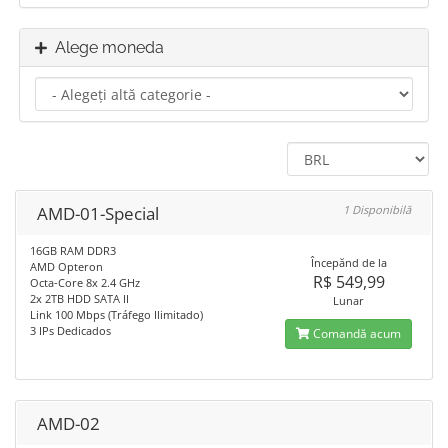
Alege moneda
AMD-01-Special
1 Disponibilă
16GB RAM DDR3
Începănd de la
AMD Opteron
R$ 549,99
Octa-Core 8x 2.4 GHz
2x 2TB HDD SATA II
Lunar
Link 100 Mbps (Tráfego Ilimitado)
3 IPs Dedicados
Comandă acum
AMD-02