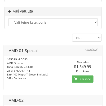
Vali valuuta
AMD-01-Special
1 Saadaval
16GB RAM DDR3
Alustades
AMD Opteron
R$ 549,99
Octa-Core 8x 2.4 GHz
2x 2TB HDD SATA II
Kord kuus
Link 100 Mbps (Tráfego Ilimitado)
3 IPs Dedicados
Telli kohe
AMD-02