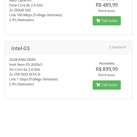
AMD Opteron
R$ 489,99
Octa-Core 8x 2.4 GHz
2x 250GB SSD
Kord kuus
Link 100 Mbps (Tráfego Ilimitado)
2 IPs Dedicados
Telli kohe
Intel-03
2 Saadaval
32GB RAM DDR4
Alustades
Intel Xeon E5-2620v3
R$ 899,99
Six-Core 6x 2.4 GHz
2x 2TB HDD SATA III
Kord kuus
Link 1 Gbps (Tráfego Ilimitado)
2 IPs Dedicados
Telli kohe