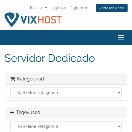
Estonian
Logi sisse
Registreeri
Vaata ostukorvi
Lülit
navig
Servidor Dedicado
Kategooriad
Tegevused