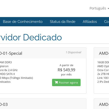
Português
Base de Conhecimento
Status da Rede
Afiliados
Co
rvidor Dedicado
-01-Special
1 Disponível
AMD
RAM DDR3
16GB DD
A partir de
pteron
AMD Opt
R$ 549,99
re 8x 2.4 GHz
Octa-Cor
HDD SATA II
2x 2TB H
por mês
0 Mbps (Tráfego Ilimitado)
Link 100 
edicados
2 IPs De
Assinar agora
-03
AMD