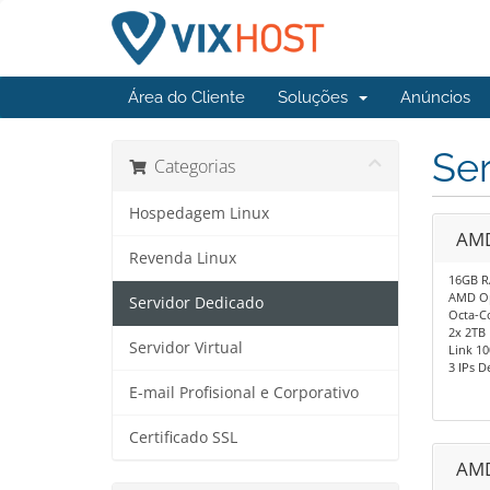
Área do Cliente
Soluções
Anúncios
Se
Categorias
Hospedagem Linux
AMD
Revenda Linux
16GB 
AMD O
Servidor Dedicado
Octa-Co
2x 2TB 
Servidor Virtual
Link 10
3 IPs D
E-mail Profisional e Corporativo
Certificado SSL
AMD