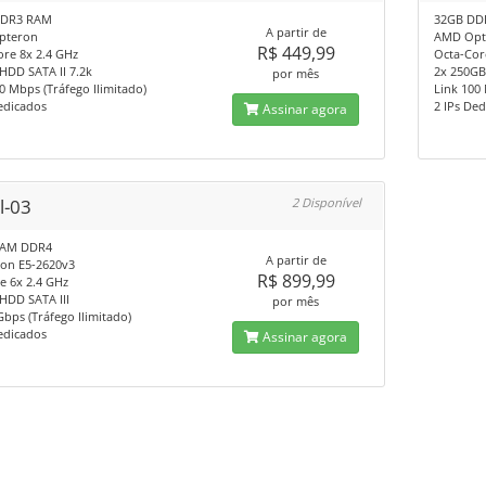
DDR3 RAM
32GB DD
A partir de
pteron
AMD Opt
R$ 449,99
re 8x 2.4 GHz
Octa-Cor
HDD SATA II 7.2k
2x 250GB
por mês
0 Mbps (Tráfego Ilimitado)
Link 100 
edicados
2 IPs De
Assinar agora
l-03
2 Disponível
RAM DDR4
A partir de
eon E5-2620v3
R$ 899,99
e 6x 2.4 GHz
HDD SATA III
por mês
Gbps (Tráfego Ilimitado)
edicados
Assinar agora