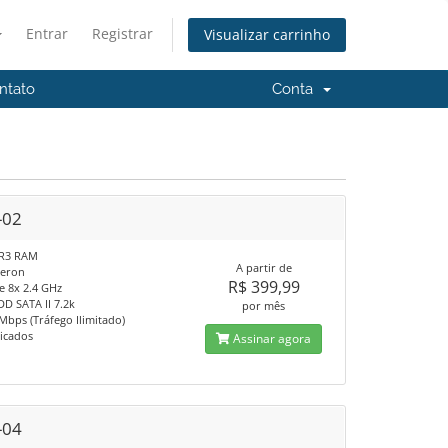
Entrar
Registrar
Visualizar carrinho
ntato
Conta
-02
R3 RAM
A partir de
eron
R$ 399,99
e 8x 2.4 GHz
DD SATA II 7.2k
por mês
Mbps (Tráfego Ilimitado)
dicados
Assinar agora
-04