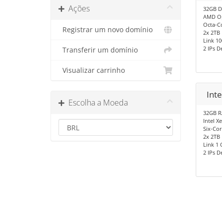
Ações
32GB 
AMD O
Octa-Co
Registrar um novo domínio
2x 2TB 
Link 10
2 IPs D
Transferir um domínio
Visualizar carrinho
Inte
Escolha a Moeda
32GB 
Intel X
Six-Cor
2x 2TB 
Link 1 
2 IPs D