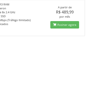
R3 RAM
A partir de
eron
R$ 489,99
e 8x 2.4 GHz
 SSD
por mês
Mbps (Tráfego Ilimitado)
dicados
Assinar agora