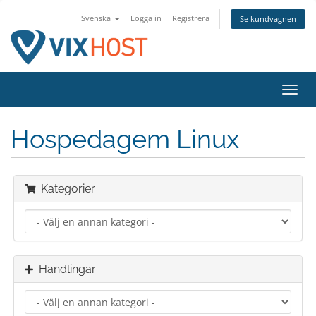
Svenska
Logga in
Registrera
Se kundvagnen
Växla
navig
Hospedagem Linux
Kategorier
Handlingar