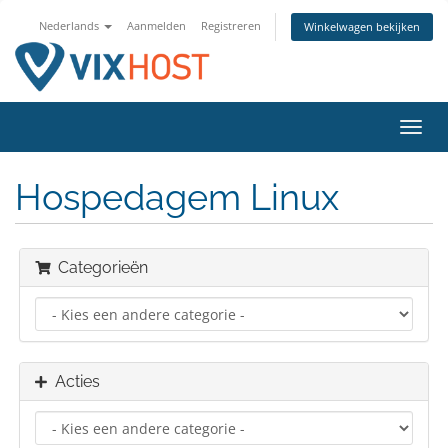
Nederlands
Aanmelden
Registreren
Winkelwagen bekijken
Navig
in-/u
Hospedagem Linux
Categorieën
Acties