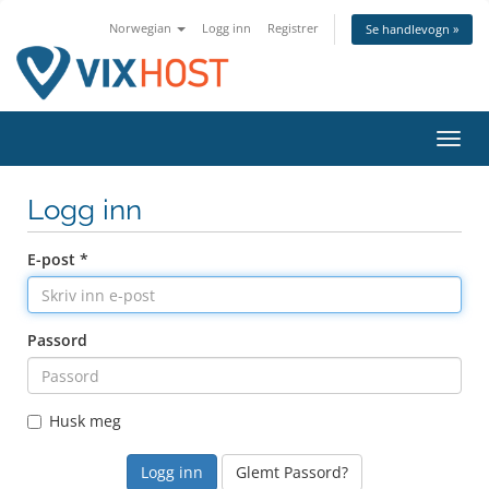
Norwegian
Logg inn
Registrer
Se handlevogn »
Bytt
navig
Logg inn
E-post *
Passord
Husk meg
Glemt Passord?