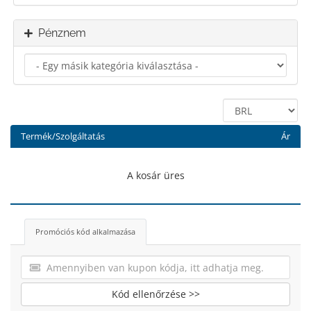
Pénznem
Termék/Szolgáltatás
Ár
A kosár üres
Promóciós kód alkalmazása
Kód ellenőrzése >>