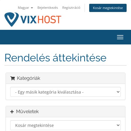
Magyar
Bejelentkezés
Regisztráció
Kosár megtekintése
Váltá
a
navig
Rendelés áttekintése
Kategóriák
Műveletek